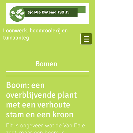
Loonwerk, boomrooierij en
tuinaanleg
Bomen
Boom: een
overblijvende plant
met een verhoute
stam en een kroon
Dit is ongeveer wat de Van Dale